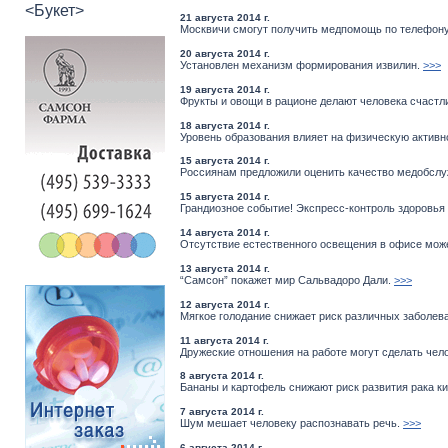
<Букет>
21 августа 2014 г.
Москвичи смогут получить медпомощь по телефону
20 августа 2014 г.
Установлен механизм формирования извилин.
>>>
19 августа 2014 г.
Фрукты и овощи в рационе делают человека счастл
18 августа 2014 г.
Уровень образования влияет на физическую активн
15 августа 2014 г.
Россиянам предложили оценить качество медобслу
15 августа 2014 г.
Грандиозное событие! Экспресс-контроль здоровья 
14 августа 2014 г.
Отсутствие естественного освещения в офисе мож
13 августа 2014 г.
“Самсон” покажет мир Сальвадоро Дали.
>>>
12 августа 2014 г.
Мягкое голодание снижает риск различных заболев
11 августа 2014 г.
Дружеские отношения на работе могут сделать чел
8 августа 2014 г.
Бананы и картофель снижают риск развития рака к
7 августа 2014 г.
Шум мешает человеку распознавать речь.
>>>
6 августа 2014 г.