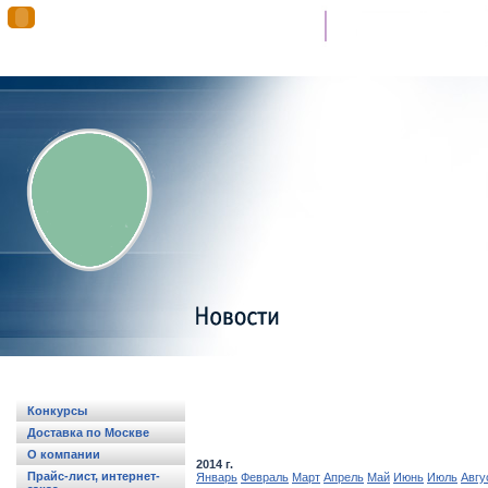
Гимн “Самсон”
Конкурсы
Доставка по Москве
О компании
2014 г.
Прайс-лист, интернет-
Январь
Февраль
Март
Апрель
Май
Июнь
Июль
Авгу