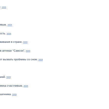
.
>>>
ивым.
>>>
ость.
>>>
живания в стране.
>>>
в аптеках “Самсон”.
>>>
ет вызвать проблемы со сном.
>>>
аний.
>>>
овека счастливым.
>>>
ишечника.
>>>