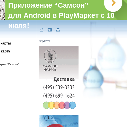
Приложение “Самсон”
для Android в PlayМаркет с 10
июля!
<Букет>
 карты
 карту
арты “Самсон”