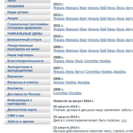
заказ
2013 г.
НОВИНКИ
Январь
Февраль
Март
Апрель
Май
Июнь
Июль
Авгу
Наши аптеки
2012 г.
Акции
Январь
Февраль
Март
Апрель
Май
Июнь
Июль
Авгу
Социальные программы
2011 г.
«Сохрани здоровье»
Январь
Февраль
Март
Апрель
Май
Июнь
Июль
Авгу
УНИКАЛЬНЫЕ ЦЕНЫ
2010 г.
Безналичный отпуск
Январь
Февраль
Март
Апрель
Май
Июнь
Июль
Авгу
Лекарственные
2009 г.
препараты на заказ
Январь
Февраль
Март
Апрель
Май
Июнь
Июль
Авгу
Наши партнеры
2008 г.
Благотворительность
Январь
Июнь
Июль
Сентябрь
Ноябрь
Арендаторам и
2007 г.
арендодателям
Январь
Июнь
Август
Сентябрь
Ноябрь
Декабрь
Вакансии
2006 г.
Вопросы и ответы
Апрель
Ноябрь
Декабрь
Контакты
2005 г.
Сентябрь
Октябрь
Доставка по России
Информация о
Новости за август 2014 г.
препаратах
26 августа 2014 г.
Дисконтная карта
Ученые: дочери в два раза чаще проявляют заботу 
СМИ о нас
25 августа 2014 г.
Диета с холестерином может быть полезна.
>>>
Забота о зрении
22 августа 2014 г.
Музыка действительно помогает жить, строить и по