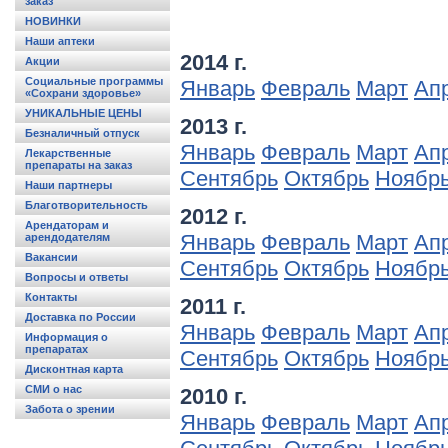
заказ
НОВИНКИ
Наши аптеки
2014 г.
Акции
Социальные программы
Январь
Февраль
Март
Ап
«Сохрани здоровье»
УНИКАЛЬНЫЕ ЦЕНЫ
2013 г.
Безналичный отпуск
Январь
Февраль
Март
Ап
Лекарственные
препараты на заказ
Сентябрь
Октябрь
Ноябр
Наши партнеры
Благотворительность
2012 г.
Арендаторам и
Январь
Февраль
Март
Ап
арендодателям
Вакансии
Сентябрь
Октябрь
Ноябр
Вопросы и ответы
Контакты
2011 г.
Доставка по России
Январь
Февраль
Март
Ап
Информация о
препаратах
Сентябрь
Октябрь
Ноябр
Дисконтная карта
СМИ о нас
2010 г.
Забота о зрении
Январь
Февраль
Март
Ап