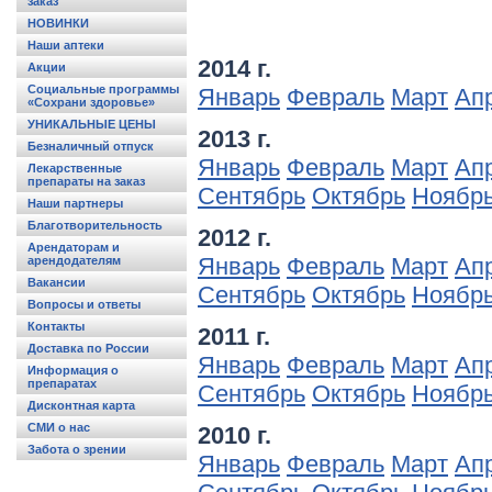
заказ
НОВИНКИ
Наши аптеки
2014 г.
Акции
Социальные программы
Январь
Февраль
Март
Ап
«Сохрани здоровье»
УНИКАЛЬНЫЕ ЦЕНЫ
2013 г.
Безналичный отпуск
Январь
Февраль
Март
Ап
Лекарственные
препараты на заказ
Сентябрь
Октябрь
Ноябр
Наши партнеры
Благотворительность
2012 г.
Арендаторам и
Январь
Февраль
Март
Ап
арендодателям
Вакансии
Сентябрь
Октябрь
Ноябр
Вопросы и ответы
Контакты
2011 г.
Доставка по России
Январь
Февраль
Март
Ап
Информация о
препаратах
Сентябрь
Октябрь
Ноябр
Дисконтная карта
СМИ о нас
2010 г.
Забота о зрении
Январь
Февраль
Март
Ап