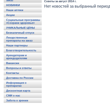
заказ
Советы за август 2014 г.
НОВИНКИ
Нет новостей за выбранный период
Наши аптеки
Акции
Социальные программы
«Сохрани здоровье»
УНИКАЛЬНЫЕ ЦЕНЫ
Безналичный отпуск
Лекарственные
препараты на заказ
Наши партнеры
Благотворительность
Арендаторам и
арендодателям
Вакансии
Вопросы и ответы
Контакты
Доставка по России
Информация о
препаратах
Дисконтная карта
СМИ о нас
Забота о зрении